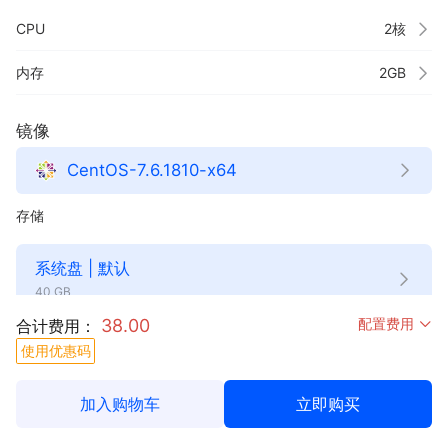
CPU
内存
镜像
CentOS-7.6.1810-x64
存储
系统盘 | 默认
40 GB
38.00
配置费用
合计费用：
使用优惠码
免费数据盘 | 默认
20 GB
加入购物车
立即购买
添加数据盘
您还可以添加
15
块数据盘